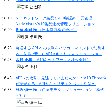
16:10
NECネットワーク製品とA10製品を一元管理！
-
NetMeister/A10製品連携管理ソリューション
16:20
近藤 卓司 氏
（日本電気株式会社）
16:25
急増する API への攻撃をハッカーマインドで防御す
-
る、A10の新しいAPIセキュリティソリューション
16:45
水野 正和
（A10ネットワークス株式会社）
16:45
APIへの攻撃、見逃していませんか？〜A10 ThreatX
-
が実現する、APIセキュリティとボット対策〜
16:55
臼坂 慎一 氏
（伊藤忠テクノソリューションズ株式
会社）