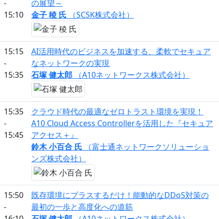
-
の展望～
15:10
金子 稜 氏
（SCSK株式会社）
15:15
AI活用時代のビジネスを加速する、柔軟でセキュア
-
なネットワークの実現
15:35
石塚 健太郎
（A10ネットワークス株式会社）
15:35
クラウド時代の最適なゼロトラスト環境を実現！
-
A10 Cloud Access Controllerを活用した『セキュア
15:45
アクセス＋』
鈴木 小百合 氏
（富士通ネットワークソリューショ
ンズ株式会社）
15:50
既存環境にプラスするだけ！能動的なDDoS対策の
-
最初の一歩と高度化への道筋
16:10
石塚 健太郎
（A10ネットワークス株式会社）