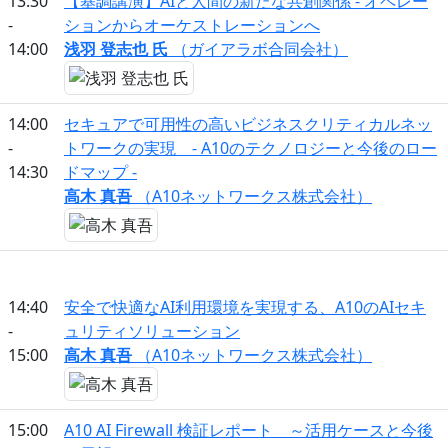
13:30
【基調講演】AIと⼈間の新たな共創関係 - オペレー
-
ションからオーケストレーションへ
14:00
浅⽻ 登志也 氏
（ガイアラボ合同会社）
14:00
セキュアで可用性の高いビジネスクリティカルネッ
-
トワークの実現 - A10のテクノロジーと今後のロー
14:30
ドマップ -
高木 真吾
（A10ネットワークス株式会社）
14:40
安全で快適なAI利用環境を実現する、A10のAIセキ
-
ュリティソリューション
15:00
高木 真吾
（A10ネットワークス株式会社）
15:00
A10 AI Firewall 検証レポート ～活用ケースと今後