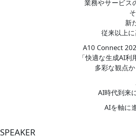
業務やサービス
そ
新
従来以上に
A10 Conne
「快適な生成AI
多彩な観点か
AI時代到
AIを軸
SPEAKER