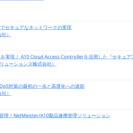
軟でセキュアなネットワークの実現
会社）
 A10 Cloud Access Controllerを活用した『セキ
リューションズ株式会社）
DoS対策の最初の一歩と高度化への道筋
会社）
理！NetMeister/A10製品連携管理ソリューション