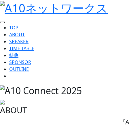
TOP
ABOUT
SPEAKER
TIME TABLE
特典
SPONSOR
OUTLINE
ABOUT
『