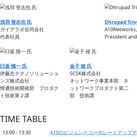
浅⽻ 登志也 氏
Dhrupad Triv
ガイアラボ合同会社
A10Networks, 
代表社員
President and 
臼坂 慎一 氏
金子 稜 氏
伊藤忠テクノソリューショ
SCSK株式会社
ンズ株式会社
ネットワーク事業本部 ネ
情通技術開発部 プロダク
ットワークプロダクト第二
ト技術第２課
部 技術課
TIME TABLE
13:00 - 13:30
A10のビジョンとコーポレートアップ