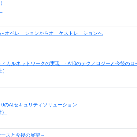
.）
）
 - オペレーションからオーケストレーションへ
カルネットワークの実現 - A10のテクノロジーと今後のロー
社）
10のAIセキュリティソリューション
社）
～活用ケースと今後の展望～