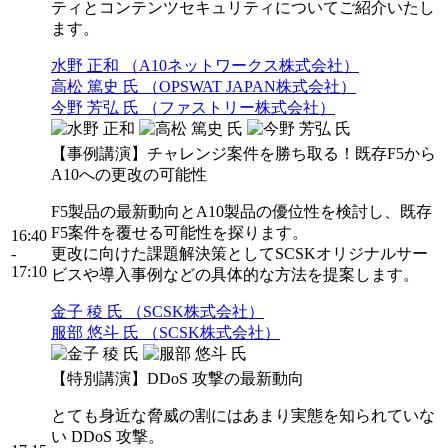
ティとコンテンツセキュリティについてご紹介いたし
ます。
水野 正和 （A10ネットワークス株式会社）
高松 篤史 氏 （OPSWAT JAPAN株式会社）
今野 芳弘 氏 （ファストリー株式会社）
【事例講演】チャレンジ案件を勝ち取る！既存F5から
A10への更改の可能性
F5製品の最新動向とA10製品の優位性を検討し、既存
F5案件を覆せる可能性を探ります。
16:40
-
更改に向けた課題解決策としてSCSKオリジナルサー
17:10
ビスや導入事例などの具体的な方法を提案します。
金子 稜 氏 （SCSK株式会社）
服部 悠斗 氏 （SCSK株式会社）
【特別講演】DDoS 攻撃の最新動向
とても身近な脅威の割にはあまり実態を知られていな
い DDoS 攻撃。