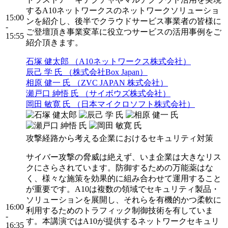
するA10ネットワークスのネットワークソリューショ
15:00
ンを紹介し、後半でクラウドサービス事業者の皆様に
-
ご登壇頂き事業変革に役立つサービスの活用事例をご
15:55
紹介頂きます。
石塚 健太郎 （A10ネットワークス株式会社）
辰己 学 氏 （株式会社Box Japan）
相原 健一 氏 （ZVC JAPAN 株式会社）
瀬戸口 紳悟 氏 （サイボウズ株式会社）
岡田 敏寛 氏 （日本マイクロソフト株式会社）
攻撃経路から考える企業におけるセキュリティ対策
サイバー攻撃の脅威は絶えず、いま企業は大きなリス
クにさらされています。防御するための万能薬はな
く、様々な施策を効果的に組み合わせて運用すること
が重要です。A10は複数の領域でセキュリティ製品・
ソリューションを展開し、それらを有機的かつ柔軟に
16:00
利用するためのトラフィック制御技術を有していま
-
す。本講演ではA10が提供するネットワークセキュリ
16:35