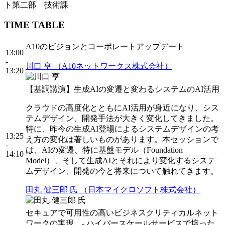
ト第二部 技術課
TIME TABLE
A10のビジョンとコーポレートアップデート
13:00
-
川口 亨 （A10ネットワークス株式会社）
13:20
【基調講演】生成AIの変遷と変わるシステムのAI活用
クラウドの高度化とともにAI活用が身近になり、シス
テムデザイン、開発手法が大きく変化してきました。
特に、昨今の生成AI登場によるシステムデザインの考
13:25
え方の変化は著しいものがあります。本セッションで
-
は、AIの変遷、特に基盤モデル（Foundation
14:10
Model）、そして生成AIとそれにより変化するシステ
ムデザイン、開発の今と将来について触れてきます。
田丸 健三郎 氏 （日本マイクロソフト株式会社）
セキュアで可用性の高いビジネスクリティカルネット
ワークの実現 - ハイパースケールサービスで培った